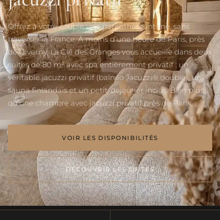
Offrez à votre couple une parenthèse intime, sans
traverser la France. À moins d’une heure de Paris, près
de Giverny, La Clé des Granges vous accueille dans deux
suites de 80 m² avec spa entièrement privatif : un
véritable jacuzzi privatif (balnéo Jacuzzi® double), un
sauna finlandais et un petit-déjeuner inclus. Bien plus
qu’une chambre avec jacuzzi privatif près de Paris.
VOIR LES DISPONIBILITÉS
DÉCOUVRIR LES SUITES